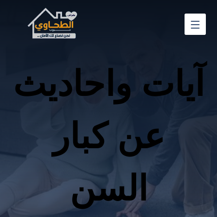
آيات واحاديث
عن كبار
السن