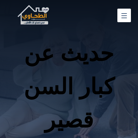
حديث عن
كبار السن
قصير