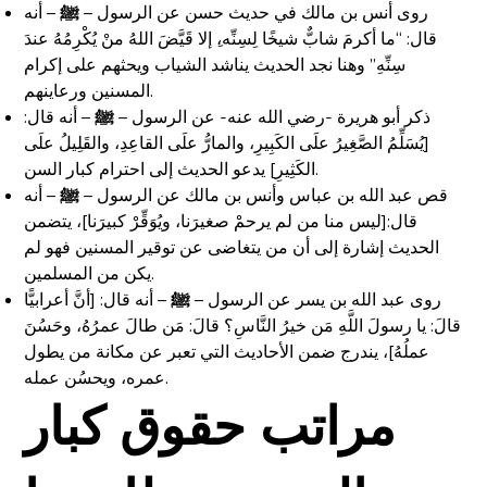
روى أنس بن مالك في حديث حسن عن الرسول –
ﷺ
– أنه
قال: “ما أكرمَ شابٌّ شيخًا لِسِنِّه،ِ إلا قَيَّضَ اللهُ منْ يُكْرِمُهُ عندَ
سِنِّهِ” وهنا نجد الحديث يناشد الشياب ويحثهم على إكرام
المسنين ورعاينهم.
ذكر أبو هريرة -رضي الله عنه- عن الرسول –
ﷺ
– أنه قال:
[يُسَلِّمُ الصَّغِيرُ علَى الكَبِيرِ، والمارُّ علَى القاعِدِ، والقَلِيلُ علَى
الكَثِيرِ] يدعو الحديث إلى احترام كبار السن.
قص عبد الله بن عباس وأنس بن مالك عن الرسول –
ﷺ
– أنه
قال:[ليس منا من لم يرحمْ صغيرَنا، ويُوَقِّرْ كبيرَنا]، يتضمن
الحديث إشارة إلى أن من يتغاضى عن توقير المسنين فهو لم
يكن من المسلمين.
روى عبد الله بن يسر عن الرسول –
ﷺ
– أنه قال: [أنَّ أعرابيًّا
قالَ: يا رسولَ اللَّهِ مَن خيرُ النَّاسِ؟ قالَ: مَن طالَ عمرُهُ، وحَسُنَ
عملُهُ]، يندرج ضمن الأحاديث التي تعبر عن مكانة من يطول
عمره، ويحسُن عمله.
مراتب حقوق كبار