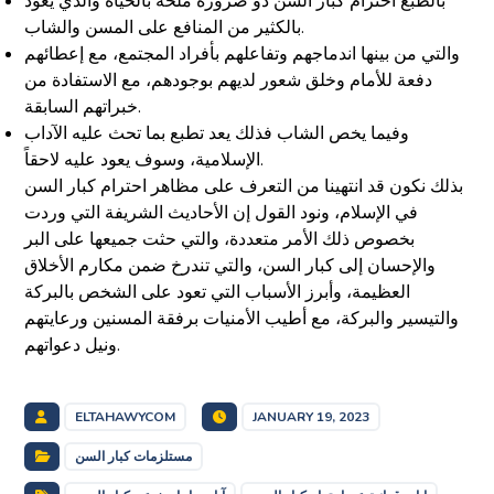
بالطبع احترام كبار السن ذو ضرورة ملحة بالحياة والذي يعود
بالكثير من المنافع على المسن والشاب.
والتي من بينها اندماجهم وتفاعلهم بأفراد المجتمع، مع إعطائهم
دفعة للأمام وخلق شعور لديهم بوجودهم، مع الاستفادة من
خبراتهم السابقة.
وفيما يخص الشاب فذلك يعد تطبع بما تحث عليه الآداب
الإسلامية، وسوف يعود عليه لاحقاً.
بذلك نكون قد انتهينا من التعرف على مظاهر احترام كبار السن
في الإسلام، ونود القول إن الأحاديث الشريفة التي وردت
بخصوص ذلك الأمر متعددة، والتي حثت جميعها على البر
والإحسان إلى كبار السن، والتي تندرخ ضمن مكارم الأخلاق
العظيمة، وأبرز الأسباب التي تعود على الشخص بالبركة
والتيسير والبركة، مع أطيب الأمنيات برفقة المسنين ورعايتهم
ونيل دعواتهم.
ELTAHAWYCOM
JANUARY 19, 2023
مستلزمات كبار السن