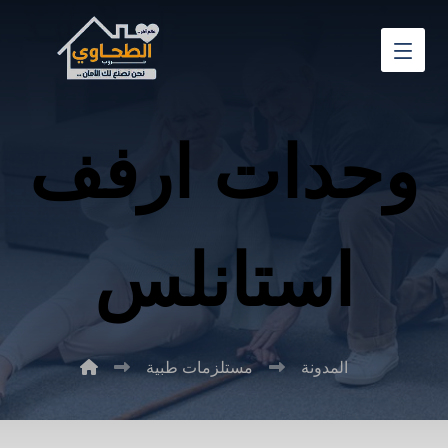
وحدات ارفف
استانلس
المدونة
مستلزمات طبية