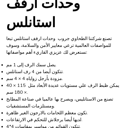
وحدات ارفف
استانلس
تصنع شركتنا الطحاوي جروب وحدات ارفف استانلس تبعا
للمواصفات العالمية ترعي معايير الأمن والسلامة، وسوف
نستعرض لك عزيزي القاريء أهم مواصفاتها:
يصل سمك الرف إلى 1 مم.
تتكون أيضا من 4 رف استانلس.
مزودة بأرجل زواياه 4 × 4 سم.
يمكن ظبط الرف علي مستويات عديدة الأبعاد مثل 115 × 40
× 180 سم.
تصنع من الاستانليس، ويصرح بها عالميا في صناعة المطابخ
ومستلزمات المستشفيات.
تكون معظم اللحامات بالارجون الغير ظاهرة.
لديها أيضا برجلاش للتحكم في الارتفاعات.
تتكون القوائم من مواسير بمقاسات 4*4.