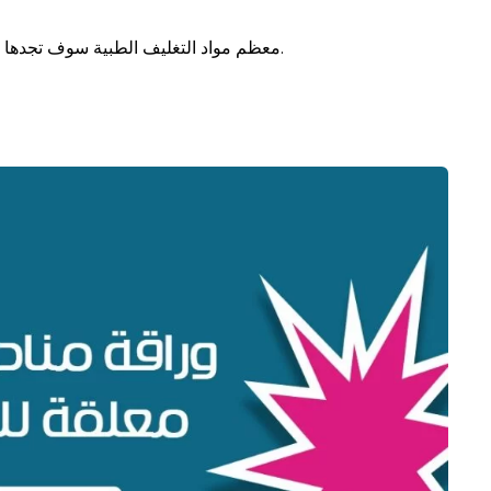
معظم مواد التغليف الطبية سوف تجدها عند الطحاوي جروب بأسعار مميزة تتناسب مع جميع العملاء.