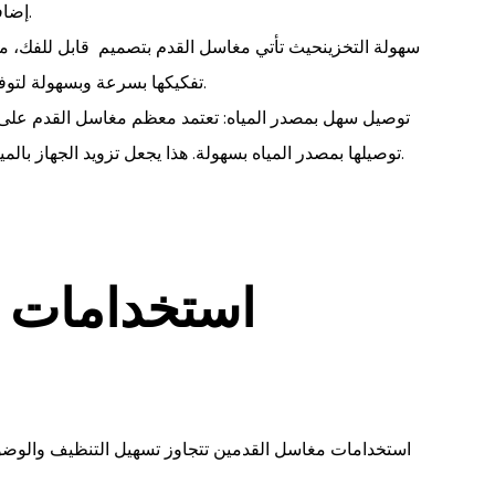
إضافي في مهمة الوضوء والحفاظ على النظافة الشخصية.
سهولة التخزينحيث تأتي مغاسل القدم بتصميم قابل للفك، مم
تفكيكها بسرعة وبسهولة لتوفير المساحة وجعلها مناسبة للحفظ في أي مكان مريح.
توصيل سهل بمصدر المياه: تعتمد معظم مغاسل القدم على مو
توصيلها بمصدر المياه بسهولة. هذا يجعل تزويد الجهاز بالمياه أمرًا بسيطًا ومريحًا، دون الحاجة إلى تعقيدات كبيرة.
استخدامات 
استخدامات مغاسل القدمين تتجاوز تسهيل التنظيف والوضوء ف