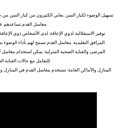
تسهيل الوضوء لكبار السن: يعاني الكثيرون من كبار السن من 
مغاسل القدم تساعدهم على الوضوء بشكل مريح دون الحاجة إلى بذل جهد كبير.
توفير الاستقلالية لذوي الإعاقة: لدى الأشخاص ذوي الإعا
المرافق التقليدية. مغاسل القدم تسمح لهم بأداء الوضوء بسهولة دون مساعدة خارجية، مما يزيد من استقلاليتهم.
المرضى والعناية الصحية المنزلية: يمكن استخدام مغاسل ال
للتعامل مع حالات العناية الشخصية للمرضى، بما في ذلك تنظيف وتطهير القدمين.
المنازل والأماكن العامة: تستخدم مغاسل القدم في المنازل وا