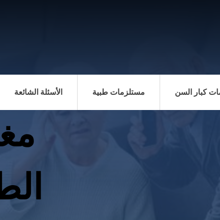
ت كبار السن
مستلزمات طبية
الأسئلة الشائعة
مغس
الط