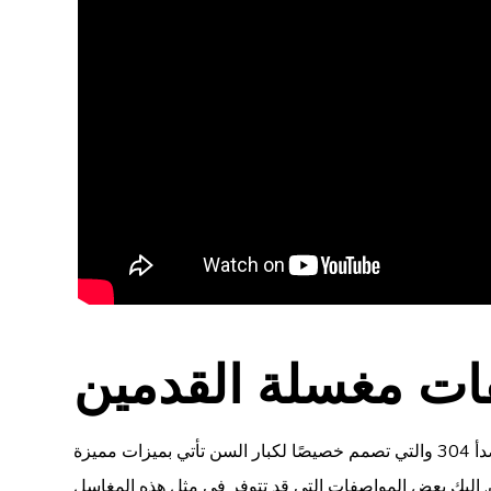
ت مغسلة القدمين
مغاسل الوضوء المصنوعة من الاستانلس استيل المقاوم للصدأ 304 والتي تصمم خصيصًا لكبار السن تأتي بميزات مميزة