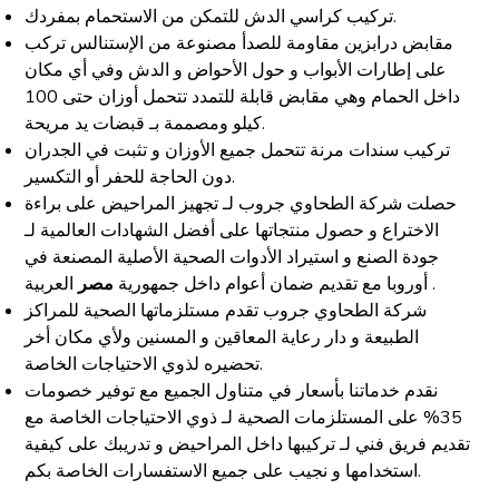
تركيب كراسي الدش للتمكن من الاستحمام بمفردك.
مقابض درابزين مقاومة للصدأ مصنوعة من الإستنالس تركب
على إطارات الأبواب و حول الأحواض و الدش وفي أي مكان
داخل الحمام وهي مقابض قابلة للتمدد تتحمل أوزان حتى 100
كيلو ومصممة بـ قبضات يد مريحة.
تركيب سندات مرنة تتحمل جميع الأوزان و تثبت في الجدران
دون الحاجة للحفر أو التكسير.
حصلت شركة الطحاوي جروب لـ تجهيز المراحيض على براءة
الاختراع و حصول منتجاتها على أفضل الشهادات العالمية لـ
جودة الصنع و استيراد الأدوات الصحية الأصلية المصنعة في
العربية .
أوروبا مع تقديم ضمان أعوام داخل جمهورية
مصر
شركة الطحاوي جروب تقدم مستلزماتها الصحية للمراكز
الطبيعة و دار رعاية المعاقين و المسنين ولأي مكان أخر
تحضيره لذوي الاحتياجات الخاصة.
نقدم خدماتنا بأسعار في متناول الجميع مع توفير خصومات
35% على المستلزمات الصحية لـ ذوي الاحتياجات الخاصة مع
تقديم فريق فني لـ تركيبها داخل المراحيض و تدريبك على كيفية
استخدامها و نجيب على جميع الاستفسارات الخاصة بكم.