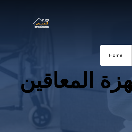
Home
زة المعاقين