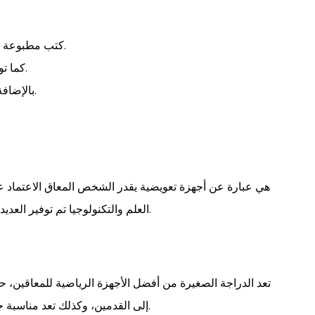
كتب مطبوعة مخصصة بحجم كبير للأشخاص المصابين بضعف النظر.
كما توجد أنظمة بريل التي تساعد على الكتابة وقراءة الكتب.
بالإضافة إلي أجهزة الصوت ومنها أجهزة ناطقة وأجهزة الراديو.
هي عبارة عن أجهزة تعويضية يقدر الشخص المعاق الاعتماد عل
العلم والتكنولوجيا تم توفير العديد من الإمكانيات التي يستخدمها المعاقين دون الحاجة إلي أحد.
تعد الدراجة الصغيرة من أفضل الأجهزة الرياضية للمعاقين، ح
إلى القدمين، وكذلك تعد مناسبة جداً للأشخاص الذين يؤدون عملهم وهم جالسين وراء مكاتبهم.