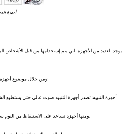
أجهزة المع
يوجد العديد من الأجهزة التي يتم إستخدامها من قبل الأشخاص الم
ومن خلال موضوع أجهزة المعاقين سوف نوضح أهم هذه الأجهزة في السطور القادمة:
1- أجهزة التنبيه: تصدر أجهزة التنبيه صوت عالي حتى يستطيع الشخص المعاق من تمييز ما إذا كان هناك شيء يحدث حوله.
ومنها أجهزة تساعد على الاستيقاظ من النوم سواء بإصدار صوت أو إصدار ضوء منخفض حتى لا يكون مزعج.